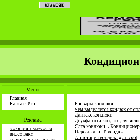
Кондицион
Меню
Главная
Карта сайта
Бровары кондюки
Чем выделяется кондюк от сп
Дантекс кондюки
Реклама
Двухфазный кондюк для воло
Ялта кондюки. . Кондиционе
моющий пылесос м
Персональный кондюк
видео вакс
Аннотация кондюк lg art cool
спартак м цска видео