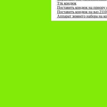
Ттк кондюк
Поставить кондюк на приору 
Поставить кондюк на ваз 2110
Аппарат зимнего набора на к