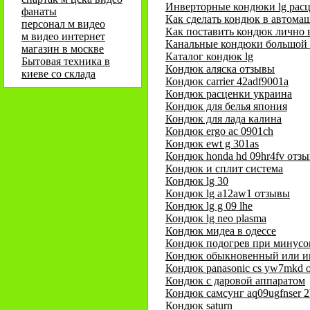
Инверторные кондюки lg рас
фанаты
Как сделать кондюк в автома
персонал м видео
Как поставить кондюк лично 
м видео интернет
Канальные кондюки большой
магазин в москве
Каталог кондюк lg
Бытовая техника в
Кондюк аляска отзывы
киеве со склада
Кондюк carrier 42adf9001a
Кондюк расценки украина
Кондюк для белья япония
Кондюк для лада калина
Кондюк ergo ac 0901ch
Кондюк ewt g 301as
Кондюк honda hd 09hr4fv отз
Кондюк и сплит система
Кондюк lg 30
Кондюк lg a12aw1 отзывы
Кондюк lg g 09 lhe
Кондюк lg neo plasma
Кондюк мидеа в одессе
Кондюк подогрев при минусо
Кондюк обыкновенный или и
Кондюк panasonic cs yw7mkd 
Кондюк с даровой аппаратом
Кондюк самсунг aq09ugfnser 
Кондюк saturn