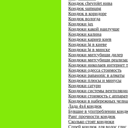
Кондюк chevrolet нива
Кондюк sumsung
Кондюк в коридоре
Кондюк вологда
Кондюки jax
Кондюки какой наилучше
Кондюки калина
Кондюки кариер киев
Кондюки lg в киеве
Кондюки lg в минске
Кондюки митсубиши дилер
Кондюки митсубиши реализа
Кондюки николаев интернет 
Кондюки одесса стоимость
Кондюки panasonic в алматы
Кондюки плюсы и минусы
Кондюки сатурн
Кондюки системы вентиляци
Кондюки стоимость с аппара
Кондюки в набережных челна
Лада 4х4 кондюк
Бувшие в употреблении конд
Ранг прочности кондюк
Сколько стоят кондюки
Спрей кондюк для волос глис